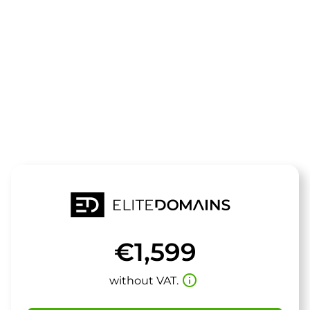
The domain
timelounge.
is for sale
€1,599
info_outline
without VAT.