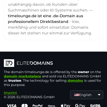
unabhängig davon, ob Kunden über
Suchmaschinen oder KI-Systeme suchen. —
timelounge.de ist eine .de-Domain aus
professionellem Direktbestand
– klar,
merkfähig und sofort einsetzbar. Domains
dieser Art stehen nur einmal zur Verfügung.
The domain
timelounge.de
is offered by the
owner
on the
domain marketplace
and sold via ELITEDOMAINS GmbH
as
trustee
. The technology for selling
domains
is used for
this purpose.
Imprint
English
© 2026 ELITEDOMAINS GmbH