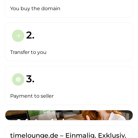
You buy the domain
2.
arrow_forward
Transfer to you
3.
paid
Payment to seller
timelounge.de – Einmalig. Exklusiv.