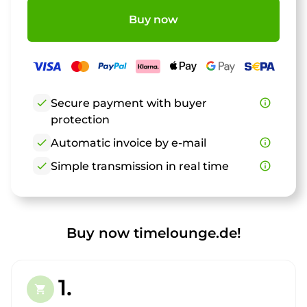
Buy now
check
Secure payment with buyer
info_outline
protection
check
Automatic invoice by e-mail
info_outline
check
Simple transmission in real time
info_outline
Buy now timelounge.de!
1.
shopping_cart